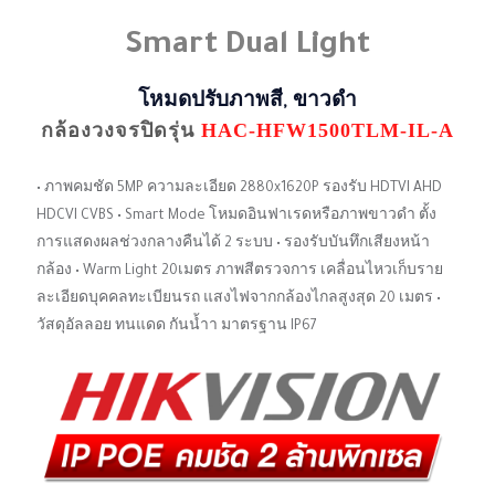
Smart Dual Light
โหมดปรับภาพสี, ขาวดํา
กล้องวงจรปิดรุ่น
HAC-HFW1500TLM-IL-A
• ภาพคมชัด 5MP ความละเอียด 2880x1620P รองรับ HDTVI AHD
HDCVI CVBS • Smart Mode โหมดอินฟาเรดหรือภาพขาวดํา ตั้ง
การแสดงผลช่วงกลางคืนได้ 2 ระบบ • รองรับบันทึกเสียงหน้า
กล้อง • Warm Light 20เมตร ภาพสีตรวจการ เคลื่อนไหวเก็บราย
ละเอียดบุคคลทะเบียนรถ แสงไฟจากกล้องไกลสูงสุด 20 เมตร •
วัสดุอัลลอย ทนแดด กันน้ำา มาตรฐาน IP67