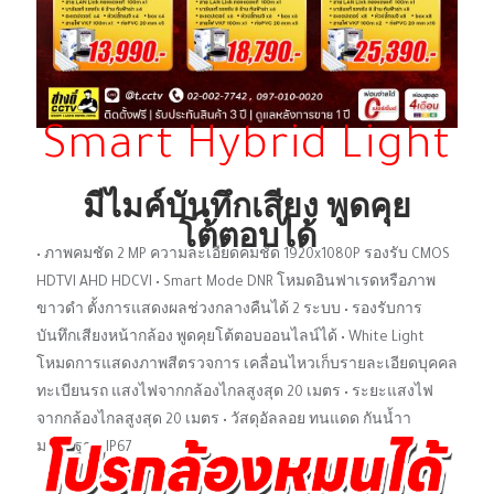
Smart Hybrid Light
มีไมค์บันทึกเสียง พูดคุย
โต้ตอบได้
• ภาพคมชัด 2 MP ความละเอียดคมชัด 1920x1080P รองรับ CMOS
HDTVI AHD HDCVI • Smart Mode DNR โหมดอินฟาเรดหรือภาพ
ขาวดํา ตั้งการแสดงผลช่วงกลางคืนได้ 2 ระบบ • รองรับการ
บันทึกเสียงหน้ากล้อง พูดคุยโต้ตอบออนไลน์ได้ • White Light
โหมดการแสดงภาพสีตรวจการ เคลื่อนไหวเก็บรายละเอียดบุคคล
ทะเบียนรถ แสงไฟจากกล้องไกลสูงสุด 20 เมตร • ระยะแสงไฟ
จากกล้องไกลสูงสุด 20 เมตร • วัสดุอัลลอย ทนแดด กันน้ำา
มาตรฐาน IP67