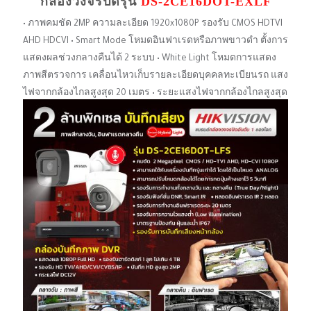
กล้องวงจรปิดรุ่น
DS-2CE16DOT-EXLF
• ภาพคมชัด 2MP ความละเอียด 1920x1080P รองรับ CMOS HDTVI
AHD HDCVI • Smart Mode โหมดอินฟาเรดหรือภาพขาวดํา ตั้งการ
แสดงผลช่วงกลางคืนได้ 2 ระบบ • White Light โหมดการแสดง
ภาพสีตรวจการ เคลื่อนไหวเก็บรายละเอียดบุคคลทะเบียนรถ แสง
ไฟจากกล้องไกลสูงสุด 20 เมตร • ระยะแสงไฟจากกล้องไกลสูงสุด
20 เมตร • วัสดุอัลลอย ทนแดด กันน้ำา มาตรฐาน IP67