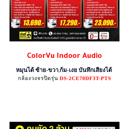
ColorVu Indoor Audio
หมุนได้ ซ้าย-ขวา,ก้ม-เงย บันทึกเสียงได้
กล้องวงจรปิดรุ่น
DS-2CE70DF3T-PTS