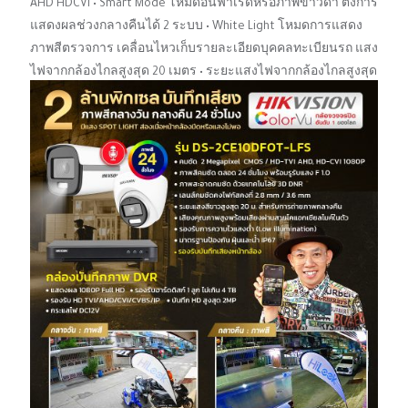
AHD HDCVI • Smart Mode โหมดอินฟาเรดหรือภาพขาวดํา ตั้งการ
แสดงผลช่วงกลางคืนได้ 2 ระบบ • White Light โหมดการแสดง
ภาพสีตรวจการ เคลื่อนไหวเก็บรายละเอียดบุคคลทะเบียนรถ แสง
ไฟจากกล้องไกลสูงสุด 20 เมตร • ระยะแสงไฟจากกล้องไกลสูงสุด
20 เมตร • วัสดุอัลลอย ทนแดด กันน้ำา มาตรฐาน IP67