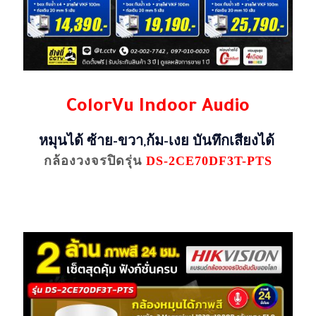
ColorVu Indoor Audio
หมุนได้ ซ้าย-ขวา,ก้ม-เงย บันทึกเสียงได้
กล้องวงจรปิดรุ่น
DS-2CE70DF3T-PTS