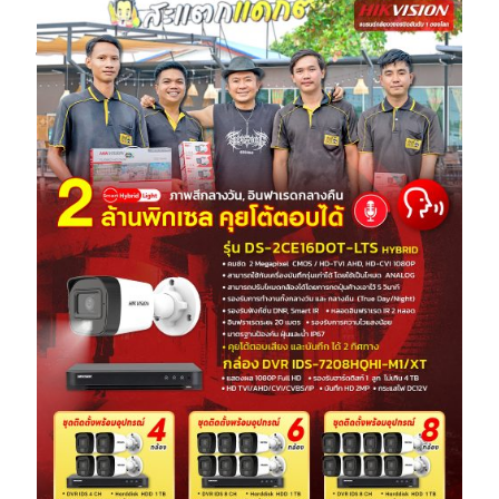
แสดงภาพสีตรวจการ เคลื่อนไหวเก็บรายละเอียดบุคคลทะเบียน
รถ แสงไฟจากกล้องไกลสูงสุด 20 เมตร • ระยะแสงไฟจากกล้อง
ไกลสูงสุด 20 เมตร • วัสดุอัลลอย ทนแดด กันน้ำา มาตรฐาน IP67