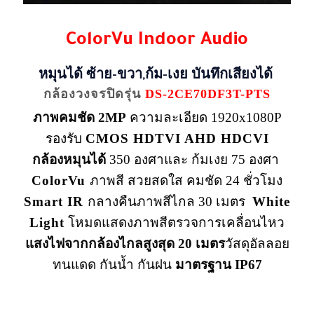
ColorVu Indoor Audio
หมุนได้ ซ้าย-ขวา,ก้ม-เงย บันทึกเสียงได้
กล้องวงจรปิดรุ่น
DS-2CE70DF3T-PTS
ภาพคมชัด 2MP
ความละเอียด 1920x1080P
รองรับ
CMOS HDTVI AHD HDCVI
กล้องหมุนได้
350 องศาและ ก้มเงย 75 องศา
ColorVu
ภาพสี สวยสดใส คมชัด 24 ชั่วโมง
Smart IR
กลางคืนภาพสีไกล 30 เมตร
White
Light
โหมดแสดงภาพสีตรวจการ
เคลื่อนไหว
แสงไฟจากกล้องไกลสูงสุด 20 เมตร
วัสดุอัลลอย
ทนแดด กันน้ำ กันฝน
มาตรฐาน IP67