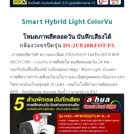
Smart Hybrid Light ColorVu
โหมดภาพสีตลอดวัน บันทึกเสียงได้
กล้องวงจรปิดรุ่น
DS-2CE10KFOT-FS
• ภาพคมชัด 5MP ความละเอียด 2960x1665P รองรับ HDTVI AHD
HDCVI CVBS • ColorVu ภาพสีสดใส คมชัดตลอดวัน 24 ชม. •
รองรับบันทึกเสียงหน้ากล้องคุณภาพสูง • Warm Light 20เมตร
ภาพสีตรวจการ เคลื่อนไหวเก็บรายละเอียดบุคคลทะเบียนรถ แสง
ไฟจากกล้องไกลสูงสุด 20 เมตร • เทคโนโลยีถ่ายภาพย้อนแสง
WDR • วัสดุอัลลอย ทนแดด กันน้ำา มาตรฐาน IP67