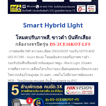
Smart Hybrid Light
โหมดปรับภาพสี, ขาวดํา
บันทึกเสียง
กล้องวงจรปิดรุ่น
DS-2CE16KOT-LFS
• ภาพคมชัด 5MP ความละเอียด 2960x1665P รองรับ HDTVI AHD
HDCVI CVBS • Smart Mode โหมดอินฟาเรดหรือภาพขาวดํา •
รองรับบันทึกเสียงหน้ากล้องคุณภาพสูง • Warm Light 20เมตร
ภาพสีตรวจการ เคลื่อนไหวเก็บรายละเอียดบุคคลทะเบียนรถ แสง
ไฟจากกล้องไกลสูงสุด 20 เมตร • เทคโนโลยีถ่ายภาพย้อนแสง
WDR • วัสดุอัลลอย ทนแดด กันน้ำา มาตรฐาน IP67